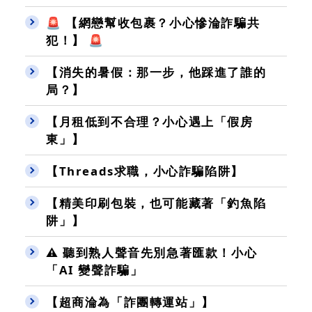
🚨 【網戀幫收包裹？小心慘淪詐騙共
犯！】 🚨
【消失的暑假：那一步，他踩進了誰的
局？】
【月租低到不合理？小心遇上「假房
東」】
【Threads求職，小心詐騙陷阱】
【精美印刷包裝，也可能藏著「釣魚陷
阱」】
⚠️ 聽到熟人聲音先別急著匯款！小心
「AI 變聲詐騙」
【超商淪為「詐團轉運站」】