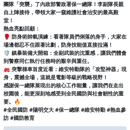
團隊「突襲」了內政部警政署保一總隊！李副隊長親
自上陣接待，帶領大家一窺維護社會治安的最高殿
堂！
熱血亮點回顧：
🥊 防身術帥氣演練：看著隊員們俐落的身手，大家在
場邊都忍不住跟著比劃，防身技能值直接拉滿！
🛡️ 鎮暴裝備大開箱：全副武裝的沈重感，讓我們體會
到警察同仁執行任務時的艱辛與重任。
🚒 突擊梯車首度近看：維安特勤隊的「攻堅神器」現
身，震撼全場，這就是電影等級的戰略視野！
感謝保一總隊展現出的核心工作能量，讓我們在走出
校園後，能更深刻地感受到全民國防與社會韌性的重
要。🔥
#全民國防 #陽明交大 #保一總隊 #維安特勤 #熱血參
訪 #國防教育