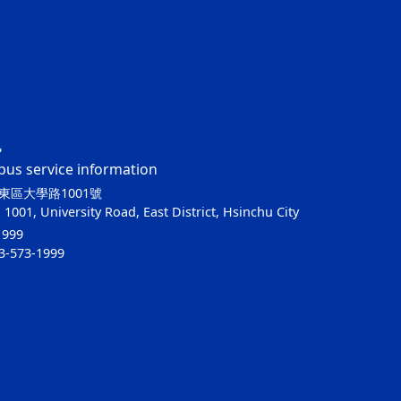
訊
us service information
東區大學路1001號
1001, University Road, East District, Hsinchu City
999
-573-1999