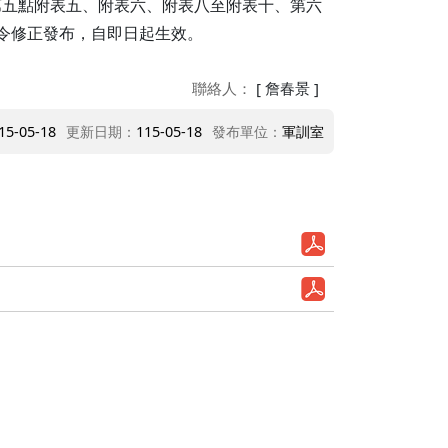
第五點附表五、附表六、附表八至附表十、第六
行政專員 李先生
1號令修正發布，自即日起生效。
行政專員 朱先生
聯絡人：
[ 詹春景 ]
行政專員 鄒先生
行政專員 高先生
15-05-18
更新日期：
115-05-18
發布單位：
軍訓室
行政專員 辜先生