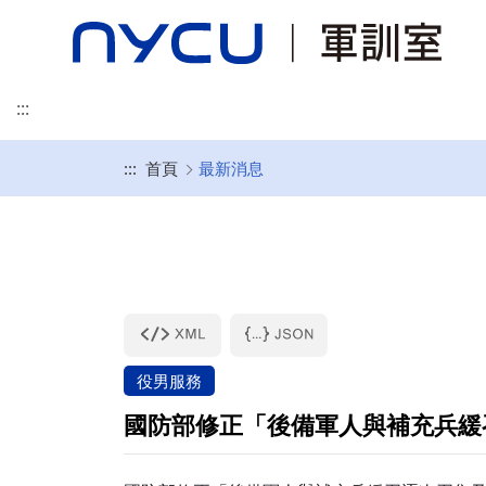
:::
:::
首頁
最新消息
全民國防教育
最新消息
最新消息
防制校園霸凌
通報資訊
軍訓室 上校主任 陳俊菁
165全民防騙網
役男與出境
不知不可
防制藥物濫用
校聘副主任 中校教官
168交通安全入口網
最新消息
防制藥物濫用
法令規章
法規依據
霸凌行為法律責任
作業要點
役男服務
國防部修正「後備軍人與補充兵緩