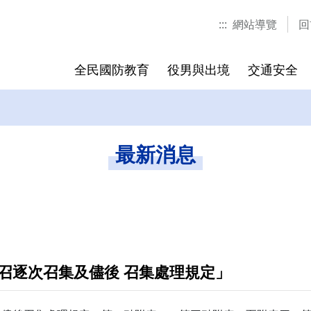
:::
網站導覽
回
全民國防教育
役男與出境
交通安全
 李尚儒
緩徵、緩召訊息
反詐騙專區
陽明校區
校園交通風險地圖專區
役男出境
校園安全
交大校區
最新消息
最新消息
軍訓室 行政專員 錢先生
交大校
軍訓室 
165全民防騙網
軍訓室 行政專員 詹先生
陽明校
軍訓室 
軍訓室 行政專員 詹小姐
博愛校
軍訓室 
軍訓室 行政專員 鄭小姐
臺南校
軍訓室 
北門校
軍訓室 
召逐次召集及儘後 召集處理規定」
六家校
軍訓室 