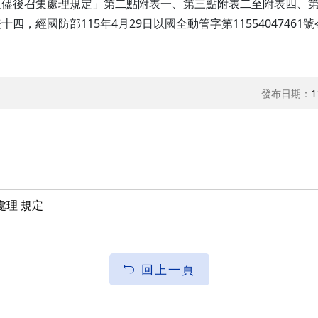
及儘後召集處理規定」第二點附表一、第三點附表二至附表四、
軍訓室 
，經國防部115年4月29日以國全動管字第1155404746
軍訓室 
軍訓室 
發布日期：
軍訓室 
1
軍訓室 
理 規定
回上一頁