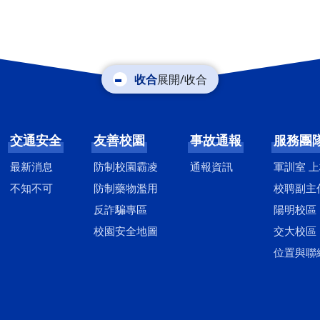
展開/收合
交通安全
友善校園
事故通報
服務團
最新消息
防制校園霸凌
通報資訊
軍訓室 
不知不可
防制藥物濫用
校聘副主
反詐騙專區
陽明校區
校園安全地圖
交大校區
位置與聯