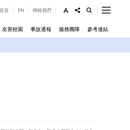
首頁
EN
聯絡我們
友善校園
事故通報
服務團隊
參考連結
申請
地圖
位置與聯絡
區安全地圖
上校教官 鄧教官
聯絡我們
區安全地圖
中校教官 胡教官
區安全地圖
中校教官 胡教官
區安全地圖
行政專員 王小姐
區安全地圖
行政專員 謝先生
區安全地圖
行政專員 陳先生