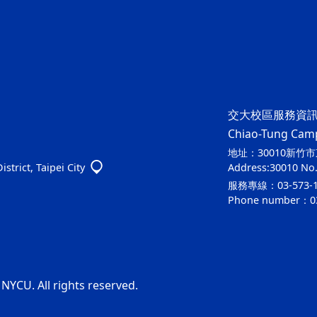
交大校區服務資
Chiao-Tung Camp
地址：30010新竹市
strict, Taipei City
Address:30010 No. 
服務專線：03-573-1
Phone number：03
 NYCU. All rights reserved.