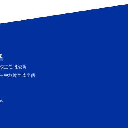
隊
上校主任 陳俊菁
任 中校教官 李尚儒
絡