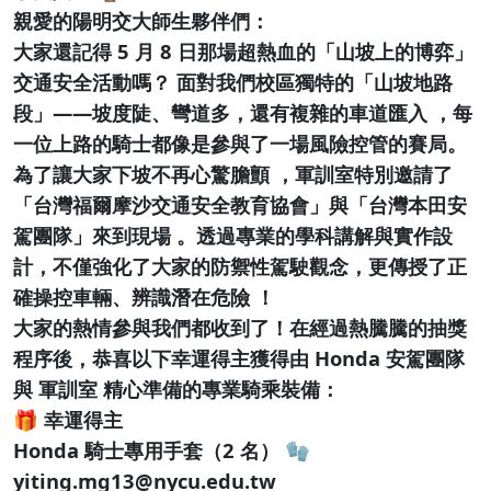
親愛的陽明交大師生夥伴們：
大家還記得 5 月 8 日那場超熱血的「山坡上的博弈」
交通安全活動嗎？ 面對我們校區獨特的「山坡地路
段」——坡度陡、彎道多，還有複雜的車道匯入 ，每
一位上路的騎士都像是參與了一場風險控管的賽局。
為了讓大家下坡不再心驚膽顫 ，軍訓室特別邀請了
「台灣福爾摩沙交通安全教育協會」與「台灣本田安
駕團隊」來到現場 。透過專業的學科講解與實作設
計，不僅強化了大家的防禦性駕駛觀念，更傳授了正
確操控車輛、辨識潛在危險 ！
大家的熱情參與我們都收到了！在經過熱騰騰的抽獎
程序後，恭喜以下幸運得主獲得由 Honda 安駕團隊
與 軍訓室 精心準備的專業騎乘裝備：
🎁 幸運得主
Honda 騎士專用手套（2 名） 🧤
yiting.mg13@nycu.edu.tw